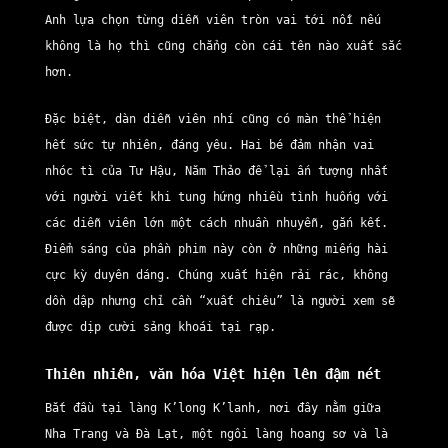
Anh lựa chọn từng diễn viên tròn vai tới nỗi nếu
không là họ thì cũng chẳng còn cái tên nào xuất sắc
hơn.
Đặc biệt, dàn diễn viên nhí cũng có màn thể hiện
hết sức tự nhiên, đáng yêu. Hai bé đảm nhận vai
nhóc tì của Tư Hậu, Năm Thảo để lại ấn tượng nhất
với người viết khi tung hứng nhiều tình huống với
các diễn viên lớn một cách nhuần nhuyễn, gắn kết.
Điểm sáng của phần phim này còn ở những miếng hài
cực kỳ duyên dáng. Chúng xuất hiện rải rác, không
dồn dập nhưng chỉ cần “xuất chiêu” là người xem sẽ
được dịp cười sảng khoái tại rạp.
Thiên nhiên, văn hóa Việt hiện lên đậm nét
Bắt đầu tại làng K’long K’lanh, nơi đây nằm giữa
Nha Trang và Đà Lạt, một ngôi làng hoang sơ và là