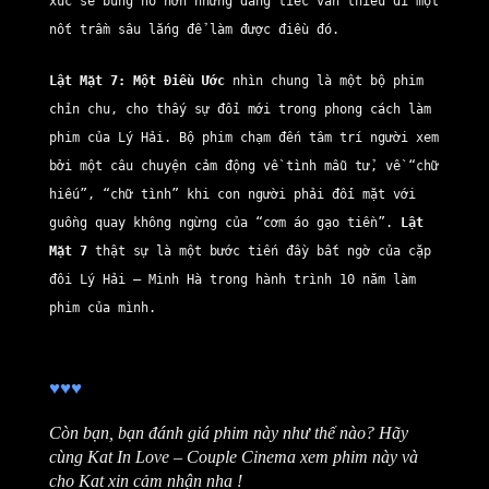
xúc sẽ bùng nổ hơn nhưng đáng tiếc vẫn thiếu đi một
nốt trầm sâu lắng để làm được điều đó.
Lật Mặt 7: Một Điều Ước
nhìn chung là một bộ phim
chỉn chu, cho thấy sự đổi mới trong phong cách làm
phim của Lý Hải. Bộ phim chạm đến tâm trí người xem
bởi một câu chuyện cảm động về tình mẫu tử, về “chữ
hiếu”, “chữ tình” khi con người phải đối mặt với
guồng quay không ngừng của “cơm áo gạo tiền”.
Lật
Mặt 7
thật sự là một bước tiến đầy bất ngờ của cặp
đôi Lý Hải – Minh Hà trong hành trình 10 năm làm
phim của mình.
♥
♥
♥
Còn bạn, bạn đánh giá phim này n
hư thế nào? Hãy
cùng Kat In Love – Couple Cinema xem phim này và
cho Kat xin cảm nhận nha !