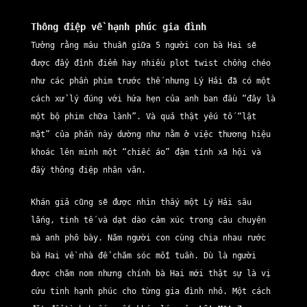
Thông điệp về hạnh phúc gia đình
Tưởng rằng mâu thuẫn giữa 5 người con bà Hai sẽ
được đẩy đỉnh điểm hay nhiều plot twist chồng chéo
như các phần phim trước thế nhưng Lý Hải đã có một
cách xử lý đúng với hứa hẹn của anh ban đầu “đây là
một bộ phim chữa lành”. Và quả thật yếu tố “lật
mặt” của phần này dường như nằm ở việc thương hiệu
khoác lên mình một “chiếc áo” đậm tính xã hội và
đầy thông điệp nhân văn.
Khán giả cũng sẽ được nhìn thấy một Lý Hải sâu
lắng, tinh tế và dạt dào cảm xúc trong câu chuyện
mà anh phô bày. Năm người con cùng chia nhau rước
bà Hai về nhà để chăm sóc mỗi tuần. Dù là người
được chăm nom nhưng chính bà Hai mới thật sự là vị
cứu tinh hạnh phúc cho từng gia đình nhỏ. Một cách