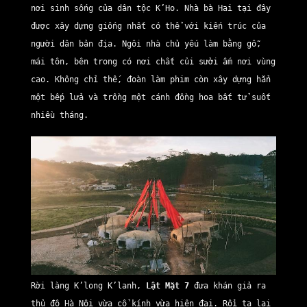
nơi sinh sống của dân tộc K’Ho. Nhà bà Hai tại đây
được xây dựng giống nhất có thể với kiến trúc của
người dân bản địa. Ngôi nhà chủ yếu làm bằng gỗ,
mái tôn, bên trong có nơi chất củi sưởi ấm nơi vùng
cao. Không chỉ thế, đoàn làm phim còn xây dựng hẳn
một bếp lửa và trồng một cánh đồng hoa bất tử suốt
nhiều tháng.
Rời làng K’long K’lanh,
Lật Mặt 7
đưa khán giả ra
thủ đô Hà Nội vừa cổ kính vừa hiện đại. Rồi ta lại