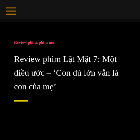
Skip
to
content
Review phim, phim mới
Review phim Lật Mặt 7: Một
điều ước – ‘Con dù lớn vẫn là
con của mẹ’