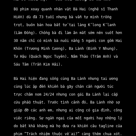
Bộ phim xoay quanh nhân vật Bà Hai (nghệ sĩ Thanh
Hiền) dù đã 73 tuổi nhưng bà vẫn tự mình trồng
trọt, buôn bán hoa bất tử tại làng K’long K’lanh
(Lâm Đồng). Chồng bà đi làm ăn mất sớm nên suốt hơn
30 năm chỉ có mình bà nuôi nấng 5 người con gồm Hai
Khôn (Trương Minh Cương), Ba Lành (Đinh Y Nhung),
Tư Hậu (Quách Ngọc Tuyên), Năm Thảo (Trâm Anh) và
Sáu Tâm (Trần Kim Hải).
Bà Hai hiện đang sống cùng Ba Lành nhưng tai ương
cùng lúc ập đến khiến bà gãy chân cần người túc
trực chăm nom 24/24 nhưng con gái Ba Lành lại cấp
cứu phẫu thuật. Trước tình cảnh đó, Ba Lành nhờ sợ
giúp đỡ các anh em, nhưng ai cũng có gia đình, công
việc riêng. Sự ngần ngại của mỗi người hay những lý
do bất khả kháng mà họ đưa ra khiến câu tagline của
phim “Trách nhiệm thuộc về ai?” càng thêm chua xót.