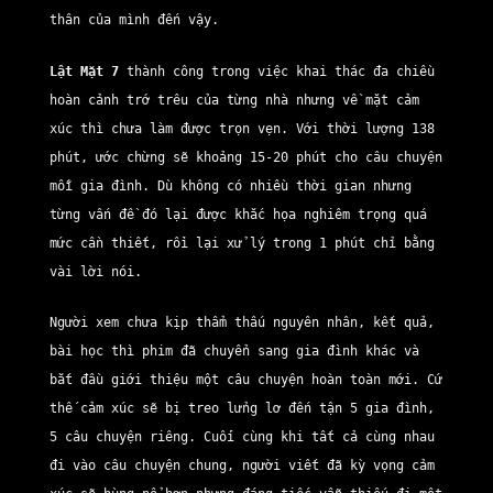
thân của mình đến vậy.
Lật Mặt 7
thành công trong việc khai thác đa chiều
hoàn cảnh trớ trêu của từng nhà nhưng về mặt cảm
xúc thì chưa làm được trọn vẹn. Với thời lượng 138
phút, ước chừng sẽ khoảng 15-20 phút cho câu chuyện
mỗi gia đình. Dù không có nhiều thời gian nhưng
từng vấn đề đó lại được khắc họa nghiêm trọng quá
mức cần thiết, rồi lại xử lý trong 1 phút chỉ bằng
vài lời nói.
Người xem chưa kịp thẩm thấu nguyên nhân, kết quả,
bài học thì phim đã chuyển sang gia đình khác và
bắt đầu giới thiệu một câu chuyện hoàn toàn mới. Cứ
thế cảm xúc sẽ bị treo lửng lơ đến tận 5 gia đình,
5 câu chuyện riêng. Cuối cùng khi tất cả cùng nhau
đi vào câu chuyện chung, người viết đã kỳ vọng cảm