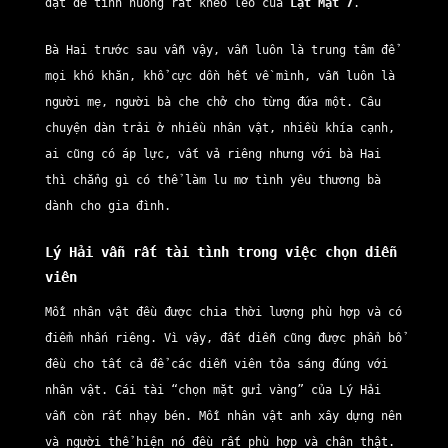
đặt để tình huống rất khéo léo của
Lật Mặt 7
.
Bà Hai trước sau vẫn vậy, vẫn luôn là trung tâm để
mọi khó khăn, khổ cực dồn hết về mình, vẫn luôn là
người mẹ, người bà che chở cho từng đứa một. Câu
chuyện dàn trải ở nhiều nhân vật, nhiều khía cạnh,
ai cũng có áp lực, vất vả riêng nhưng với bà Hai
thì chẳng gì có thể làm lu mơ tình yêu thương bà
dành cho gia đình.
Lý Hải vẫn rất tài tình trong việc chọn diễn
viên
Mỗi nhân vật đều được chia thời lượng phù hợp và có
điểm nhấn riêng. Vì vậy, đất diễn cũng được phẩn bổ
đều cho tất cả để các diễn viên tỏa sáng đúng với
nhân vật. Cái tài “chọn mặt gửi vàng” của Lý Hải
vẫn còn rất nhạy bén. Mỗi nhân vật anh xây dựng nên
và người thể hiện nó đều rất phù hợp và chân thật.