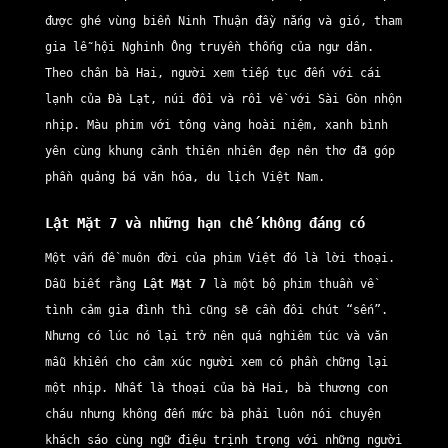
được ghé vùng biển Ninh Thuận đầy nắng và gió, tham
gia lễ hội Nghinh Ông truyền thống của ngư dân.
Theo chân bà Hai, người xem tiếp tục đến với cái
lạnh của Đà Lạt, núi đồi và rồi về với Sài Gòn nhộn
nhịp. Màu phim với tông vàng hoài niệm, xanh bình
yên cùng khung cảnh thiên nhiên đẹp nên thơ đã góp
phần quảng bá văn hóa, du lịch Việt Nam.
Lật Mặt 7 và những hạn chế không đáng có
Một vấn đề muôn đời của phim Việt đó là lời thoại.
Dẫu biết rằng
Lật Mặt 7
là một bộ phim thuần về
tình cảm gia đình thì cũng sẽ cần đôi chút “sến”.
Nhưng có lúc nó lại trở nên quá nghiêm túc và văn
mẫu khiến cho cảm xúc người xem có phần chững lại
một nhịp. Nhất là thoại của bà Hai, bà thương con
cháu nhưng không đến mức bà phải luôn nói chuyện
khách sáo cùng ngữ điệu trịnh trọng với những người