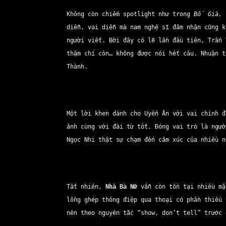
Không còn chiếm spotlight như trong
Bố Già,
l
diễn, vai diễn mà nam nghệ sĩ đảm nhận cũng k
người viết. Bởi đây có lẽ lần đầu tiên, Trấn 
thậm chí còn… không được nói hết câu. Nhuận 
Thành.
Một lời khen dành cho Uyển Ân với vai chính đ
ảnh cùng với đài từ tốt. Đóng vai trò là ngư
Ngọc Nhi thật sự chạm đến cảm xúc của nhiều 
Tất nhiên,
Nhà Bà Nữ
vẫn còn tồn tại nhiều mặ
lồng ghép thông điệp qua thoại có phần thiếu 
nên theo nguyên tắc “show, don’t tell” trước