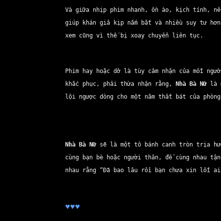
Và giữa nhịp phim nhanh, ồn ào, kịch tính, n
giúp khán giả kịp nắm bắt và nhiều suy tư hơn
xem cũng vì thế bị xoay chuyển liên tục.
Phim hay hoặc dở là tùy cảm nhận của mỗi ngườ
khắc phục, phải thừa nhận rằng,
Nhà Bà Nữ
là m
lội ngược dòng cho một năm thất bát của phòn
Nhà Bà Nữ
sẽ là một tô bánh canh tròn trịa hư
cùng bạn bè hoặc người thân, để cùng nhau tận
nhau rằng “Đã bao lâu rồi bạn chưa xin lỗi ai
♥
♥
♥