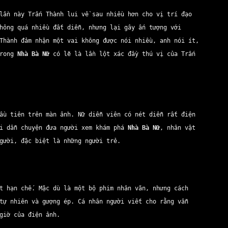
ần này Trấn Thành lui về sau nhiều hơn cho vị trí đạo
hông quá nhiều đất diễn, nhưng lại gây ấn tượng với
Thành đảm nhận một vai không được nói nhiều, anh nói ít,
trong
Nhà Bà Nữ
có lẽ là lần lột xác đầy thú vị của Trấn
ầu tiên trên màn ảnh. Nữ diễn viên có nét diễn rất điện
ời dẫn chuyện đưa người xem khám phá
Nhà Bà Nữ
, nhân vật
người, đặc biệt là những người trẻ.
t hạn chế. Mặc dù là một bộ phim nhân văn, nhưng cách
tự nhiên và gượng ép. Cá nhân người viết cho rằng vẫn
 giờ của điện ảnh.