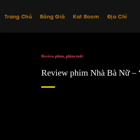
Trang Chủ
Bảng Giá
Kat Room
Địa Chỉ
Skip
to
content
Review phim, phim mới
Review phim Nhà Bà Nữ – “