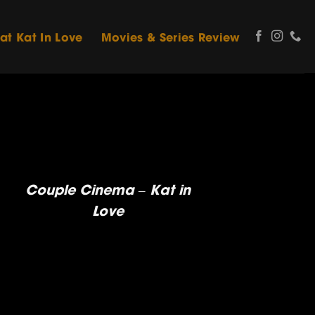
 at Kat In Love
Movies & Series Review
Couple Cinema – Kat in
Love