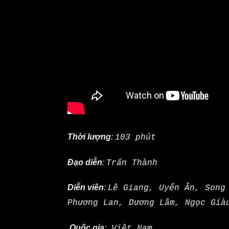
Thời lượng
:
103 phút
Đạo diễn
:
Trấn Thành
Diễn viên
:
Lê Giang, Uyển Ân, Song
Phương Lan, Dương Lâm, Ngọc Già
Quốc gia
:
Việt Nam