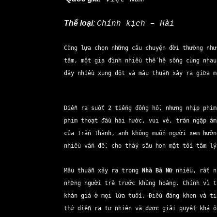
Thể loại
:
Chính kịch – Hài
Cũng lựa chọn những câu chuyện đời thường nh
tâm, một gia đình nhiều thế hệ sống cùng nhau
đây nhiều xung đột và mâu thuẫn xảy ra giữa 
Diễn ra suốt 2 tiếng đồng hồ, nhưng nhịp phi
phim thoạt đầu hài hước, vui vẻ, tràn ngập âm
của Trấn Thành, anh không muốn người xem hưở
nhiều vấn đề, cho thấy sâu hơn mặt tối tâm lý
Mâu thuẫn xảy ra trong
Nhà Bà Nữ
nhiều, rất n
những người trẻ trước khủng hoảng. Chính vì t
khán giả ở mọi lứa tuổi. Điều đáng khen và t
thứ diễn ra tự nhiên và được giải quyết khá 