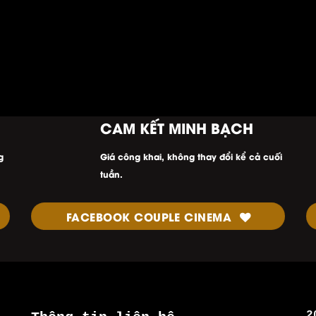
CAM KẾT MINH
BẠCH
g
Giá công khai, không thay đổi kể cả cuối
tuần.
FACEBOOK COUPLE CINEMA
2