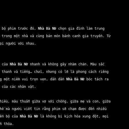
ư bộ phim trước đó,
Nhà Bà Nữ
chọn gia đình làm trung
 trong một nhà và cùng bán món bánh canh gia truyền. Từ
mọi người với nhau.
m của
Nhà Bà Nữ
nhanh và không gây nhàm chán. Màu sắc
 thanh và tiếng… chửi, nhưng có lẽ là phong cách riêng
ng một niềm vui trọn vẹn, dần dần
Nhà Bà Nữ
bóc tách ra
 của các nhân vật.
hiều, mâu thuẫn giữa vợ với chồng, giữa mẹ và con, giữa
hế mà người viết tin rằng phim sẽ chạm được đến nhiều
iến bộ của
Nhà Bà Nữ
là không bi kịch hóa xung đột, mọi
ổn thỏa.