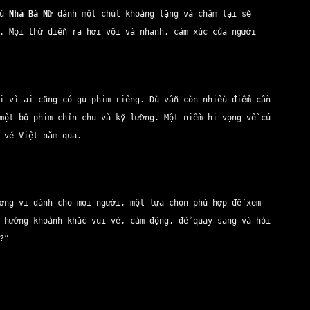
ếu
Nhà Bà Nữ
dành một chút khoảng lặng và chậm lại sẽ
. Mọi thứ diễn ra hơi vội và nhanh, cảm xúc của người
i vì ai cũng có gu phim riêng. Dù vẫn còn nhiều điểm cần
ột bộ phim chỉn chu và kỹ lưỡng. Một niềm hi vọng về cú
g vé Việt năm qua.
ơng vị dành cho mọi người, một lựa chọn phù hợp để xem
 hưởng khoảnh khắc vui vẻ, cảm động, để quay sang và hỏi
?”