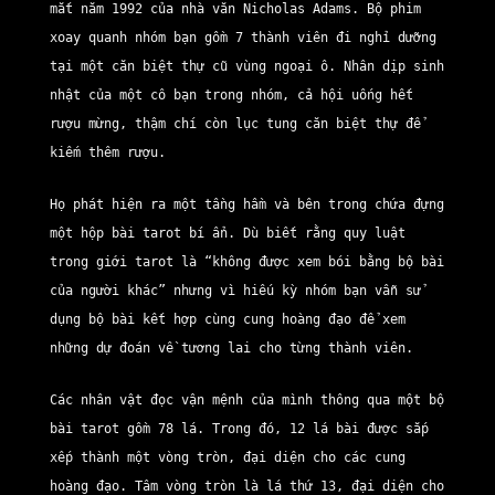
mắt năm 1992 của nhà văn Nicholas Adams. Bộ phim
xoay quanh nhóm bạn gồm 7 thành viên đi nghỉ dưỡng
tại một căn biệt thự cũ vùng ngoại ô. Nhân dịp sinh
nhật của một cô bạn trong nhóm, cả hội uống hết
rượu mừng, thậm chí còn lục tung căn biệt thự để
kiếm thêm rượu.
Họ phát hiện ra một tầng hầm và bên trong chứa đựng
một hộp bài tarot bí ẩn. Dù biết rằng quy luật
trong giới tarot là “không được xem bói bằng bộ bài
của người khác” nhưng vì hiếu kỳ nhóm bạn vẫn sử
dụng bộ bài kết hợp cùng cung hoàng đạo để xem
những dự đoán về tương lai cho từng thành viên.
Các nhân vật đọc vận mệnh của mình thông qua một bộ
bài tarot gồm 78 lá. Trong đó, 12 lá bài được sắp
xếp thành một vòng tròn, đại diện cho các cung
hoàng đạo. Tâm vòng tròn là lá thứ 13, đại diện cho