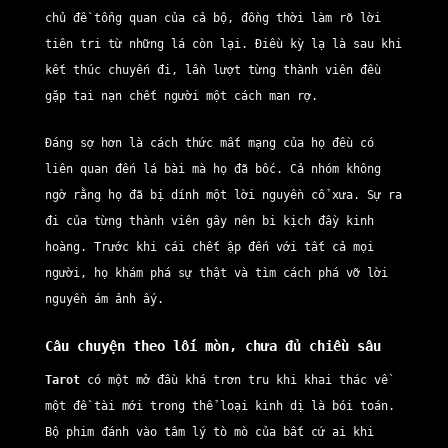
chủ đề tổng quan của cả bộ, đồng thời làm rõ lời
tiên tri từ những lá còn lại. Điều kỳ lạ là sau khi
kết thúc chuyến đi, lần lượt từng thành viên đều
gặp tai nạn chết người một cách man rợ.
Đáng sợ hơn là cách thức mất mạng của họ đều có
liên quan đến lá bài mà họ đã bốc. Cả nhóm không
ngờ rằng họ đã bị dính một lời nguyền cổ xưa. Sự ra
đi của từng thành viên gây nên bi kịch đầy kinh
hoàng. Trước khi cái chết ập đến với tất cả mọi
người, họ khám phá sự thật và tìm cách phá vỡ lời
nguyền ám ảnh ấy.
Câu chuyện theo lối mòn, chưa đủ chiều sâu
Tarot
có một mở đầu khá trơn tru khi khai thác về
một đề tài mới trong thể loại kinh dị là bói toán.
Bộ phim đánh vào tâm lý tò mò của bất cứ ai khi