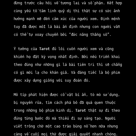
đứng trước câu hỏi về tương lai và số phận. Kết hợp
cùng yếu tố tâm linh quỷ dị thì thật sự có sức ảnh
hưởng mạnh mẽ đến cảm xúc của người xem. Định mệnh
tuy đã được mỗi lá bài ấn định nhưng con người vẫn
có thể tự xoay chuyển bởi “đức năng thắng số”.
Ý tưởng của
Tarot
đủ lôi cuốn người xem và cũng
khiến họ đặt kỳ vọng nhất định. Bởi nếu triển khai
theo đúng như những gì lá bài tiên tri thì sẽ chẳng
có gì mới lạ cho khán giả. Và đáng tiếc là bộ phim
được xây dựng giống với suy đoán đó.
Mô típ phát hiện được cổ vật bí ẩn, tò mò sử dụng,
bị nguyền rủa, tìm cách phá bỏ đã quá quen thuộc
trong những bộ phim kinh dị.
Tarot
thật sự đi theo
đúng từng bước đó mà thiếu đi sự sáng tạo. Người
viết trông chờ một cao trào bùng nổ hơn nữa nhưng
càng về cuối mọi thứ được giải quyết nhanh chóng.