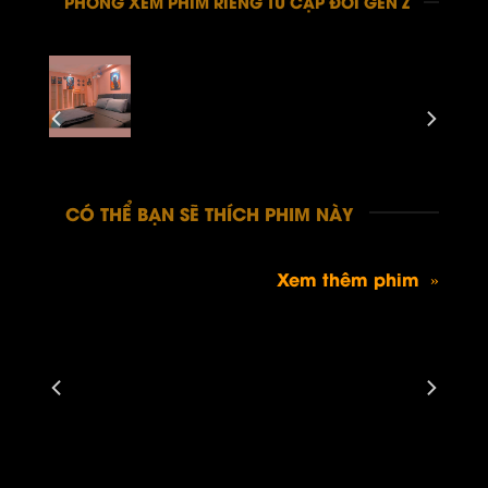
PHÒNG XEM PHIM RIÊNG TƯ CẶP ĐÔI GEN Z
CÓ THỂ BẠN SẼ THÍCH PHIM NÀY
Xem thêm phim »