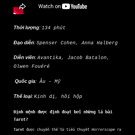
Thời lượng
:
134 phút
Đạo diễn
:
Spenser Cohen, Anna Halberg
Diễn viên
:
Avantika, Jacob Batalon,
Olwen Fouéré
Quốc gia
:
Âu – Mỹ
Thể loại
:
Kinh dị, hồi hộp
Định mệnh được định đoạt bởi những lá bài
Tarot?
Tarot
được chuyển thể từ tiểu thuyết
Horrorscope
ra