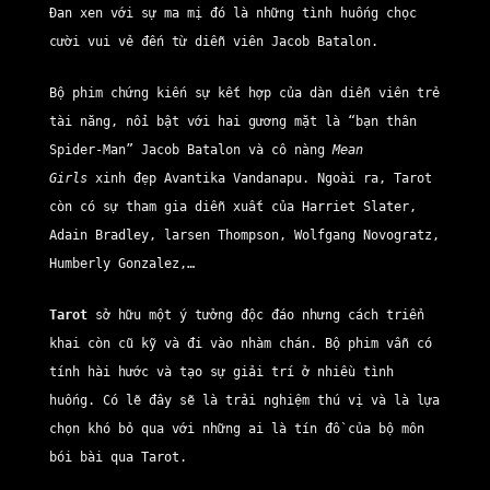
Đan xen với sự ma mị đó là những tình huống chọc
cười vui vẻ đến từ diễn viên Jacob Batalon.
Bộ phim chứng kiến sự kết hợp của dàn diễn viên trẻ
tài năng, nổi bật với hai gương mặt là “bạn thân
Spider-Man” Jacob Batalon và cô nàng
Mean
Girls
xinh đẹp Avantika Vandanapu. Ngoài ra, Tarot
còn có sự tham gia diễn xuất của Harriet Slater,
Adain Bradley, larsen Thompson, Wolfgang Novogratz,
Humberly Gonzalez,…
Tarot
sở hữu một ý tưởng độc đáo nhưng cách triển
khai còn cũ kỹ và đi vào nhàm chán. Bộ phim vẫn có
tính hài hước và tạo sự giải trí ở nhiều tình
huống. Có lẽ đây sẽ là trải nghiệm thú vị và là lựa
chọn khó bỏ qua với những ai là tín đồ của bộ môn
bói bài qua Tarot.