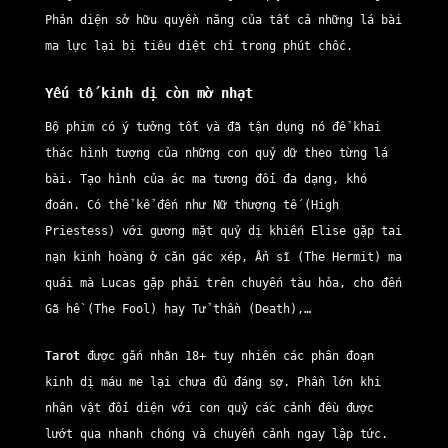
Phản diện sở hữu quyền năng của tất cả những lá bài
ma lực lại bị tiêu diệt chỉ trong phút chốc.
Yếu tố kinh dị còn mờ nhạt
Bộ phim có ý tưởng tốt và đã tận dụng nó để khai
thác hình tượng của những con quỷ dữ theo từng lá
bài. Tạo hình của ác ma tương đối đa dạng, khó
đoán. Có thể kể đến như Nữ thượng tế (High
Priestess) với gương mặt quỷ dị khiến Elise gặp tai
nạn kinh hoàng ở căn gác xép, Ẩn sĩ (The Hermit) ma
quái mà Lucas gặp phải trên chuyến tàu hỏa, cho đến
Gã hề (The Fool) hay Tử thần (Death),…
Tarot
được gắn nhãn 18+ tuy nhiên các phân đoạn
kinh dị máu me lại chưa đủ đáng sợ. Phần lớn khi
nhân vật đối diện với con quỷ các cảnh đều được
lướt qua nhanh chóng và chuyển cảnh ngay lập tức.